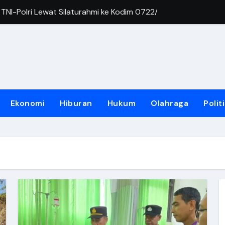
ung Prabowo Berantas Korupsi: Pemerintahan Bersih Kunci 
gkah Presiden Berantas Korupsi: Demi Indonesia Bersih dan 
Penuh untuk Prabowo Berantas Korupsi di Seluruh Lini Peme
karan Rumah di Kudus, Dua Pelaku Ditangkap Polisi
Bakti Kesehatan Hari Bhayangkara ke-80 di Tegal, Hampir Ser
Ekonomi
Hiburan
Hukum
Olahraga
Polit
Tim Wakil Kudus Siap Tempur
apat ke Kapolda Jateng Cup 2026, Komunitas E-Sport Tak S
026 Tak Sekadar Turnamen, Ada Cosplay, UMKM hingga Cek K
kuat Sinergi, Komitmen Wujudkan Penegakan Hukum Berintegrit