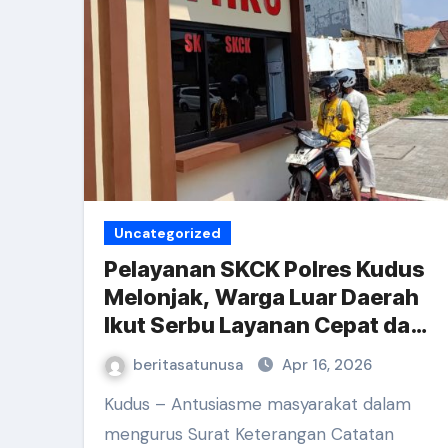
Uncategorized
Pelayanan SKCK Polres Kudus
Melonjak, Warga Luar Daerah
Ikut Serbu Layanan Cepat dan
Drive Thru
beritasatunusa
Apr 16, 2026
Kudus – Antusiasme masyarakat dalam
mengurus Surat Keterangan Catatan