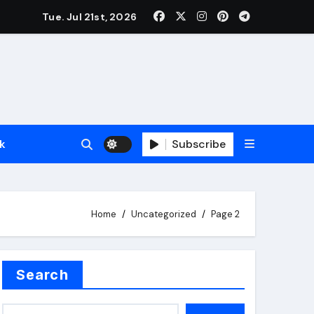
Tue. Jul 21st, 2026
Indonesia Emas
Sejahtera
rintahan
ibu Warga Nikmati Layanan Gratis
Subscribe
ik
abar
Home
Uncategorized
Page 2
esehatan Gratis
as
Search